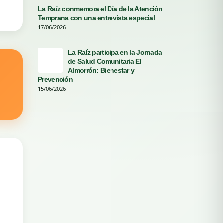
La Raíz conmemora el Día de la Atención
Écij
Temprana con una entrevista especial
dedi
por 
17/06/2026
04/06/2026
La Raíz participa en la Jornada
de Salud Comunitaria El
Ayud
Almorrón: Bienestar y
30/0
Prevención
15/06/2026