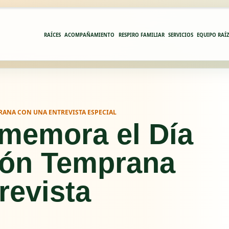
RAÍCES
ACOMPAÑAMIENTO
RESPIRO FAMILIAR
SERVICIOS
EQUIPO RAÍ
RANA CON UNA ENTREVISTA ESPECIAL
nmemora el Día
ión Temprana
revista