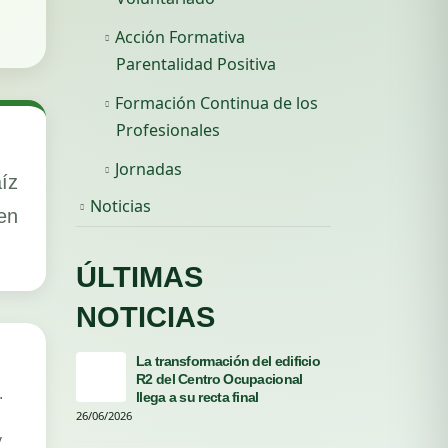
Acción Formativa
Parentalidad Positiva
Formación Continua de los
Profesionales
Jornadas
íz
Noticias
en
ÚLTIMAS
NOTICIAS
La transformación del edificio
La r
R2 del Centro Ocupacional
cele
.
llega a su recta final
La R
26/06/2026
06/06/2026
y