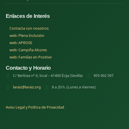
Enlaces de Interés
Contacta con nosotros
(se abre en una nueva pestana)
web: Plena Inclusión
(se abre en una nueva pestana)
web: APROSE
(se abre en una nueva pestana)
web: Campiña Alcores
(se abre en una nueva pestana)
web: Familias en Positivo
Contacto y Horario
C/ Berbisa nº 6, local – 41400 Écija (Sevilla)
955 902 597
laraiz@laraiz.org
8 a 20 h. (Lunes a Viernes)
Aviso Legal y Política de Privacidad