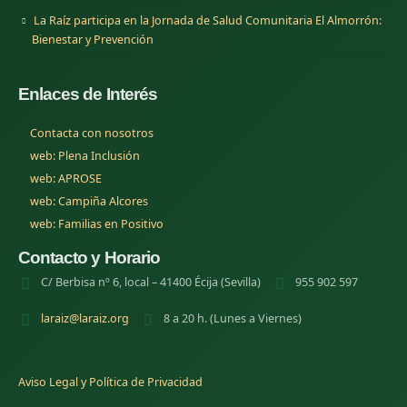
La Raíz participa en la Jornada de Salud Comunitaria El Almorrón:
Bienestar y Prevención
Enlaces de Interés
Contacta con nosotros
(se abre en una nueva pestana)
web: Plena Inclusión
(se abre en una nueva pestana)
web: APROSE
(se abre en una nueva pestana)
web: Campiña Alcores
(se abre en una nueva pestana)
web: Familias en Positivo
Contacto y Horario
C/ Berbisa nº 6, local – 41400 Écija (Sevilla)
955 902 597
laraiz@laraiz.org
8 a 20 h. (Lunes a Viernes)
Aviso Legal y Política de Privacidad