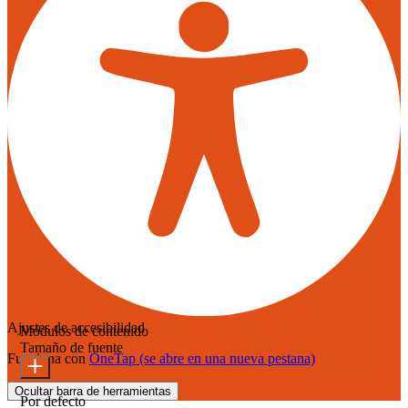
Ajustes de accesibilidad
Módulos de contenido
Tamaño de fuente
Funciona con
OneTap
(se abre en una nueva pestana)
Ocultar barra de herramientas
Por defecto