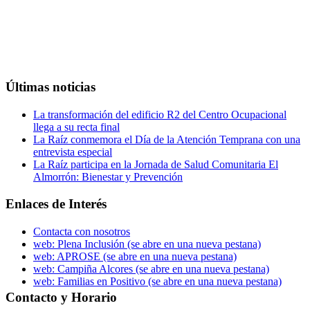
Últimas noticias
La transformación del edificio R2 del Centro Ocupacional
llega a su recta final
La Raíz conmemora el Día de la Atención Temprana con una
entrevista especial
La Raíz participa en la Jornada de Salud Comunitaria El
Almorrón: Bienestar y Prevención
Enlaces de Interés
Contacta con nosotros
web: Plena Inclusión
(se abre en una nueva pestana)
web: APROSE
(se abre en una nueva pestana)
web: Campiña Alcores
(se abre en una nueva pestana)
web: Familias en Positivo
(se abre en una nueva pestana)
Contacto y Horario