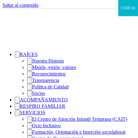
Saltar al contenido
CERRAR
RAÍCES
Nuestra Historia
Misión, visión, valores
Reconocimientos
Transparencia
Política de Calidad
Socios
ACOMPAÑAMIENTO
RESPIRO FAMILIAR
SERVICIOS
El Centro de Atención Infantil Temprana (CAIT)
Ocio Inclusivo
Formación, Orientación e Inserción sociolaboral