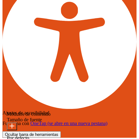
Ajustes de accesibilidad
Módulos de contenido
Tamaño de fuente
Funciona con
OneTap
(se abre en una nueva pestana)
Ocultar barra de herramientas
Por defecto