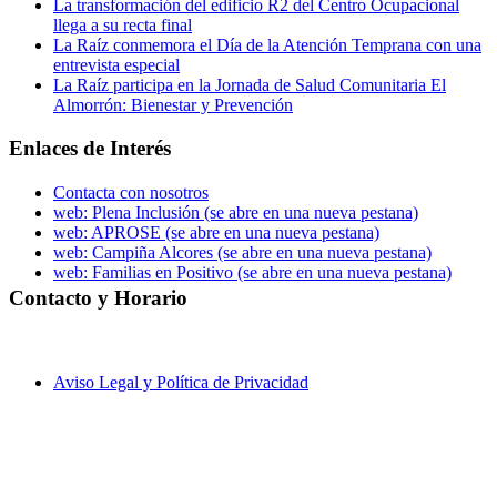
La transformación del edificio R2 del Centro Ocupacional
llega a su recta final
La Raíz conmemora el Día de la Atención Temprana con una
entrevista especial
La Raíz participa en la Jornada de Salud Comunitaria El
Almorrón: Bienestar y Prevención
Enlaces de Interés
Contacta con nosotros
web: Plena Inclusión
(se abre en una nueva pestana)
web: APROSE
(se abre en una nueva pestana)
web: Campiña Alcores
(se abre en una nueva pestana)
web: Familias en Positivo
(se abre en una nueva pestana)
Contacto y Horario
C/ Berbisa nº 6, local – 41400 Écija (Sevilla)
955 902 597
laraiz@laraiz.org
8 a 20 h. (Lunes a Viernes)
Aviso Legal y Política de Privacidad