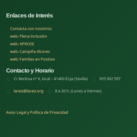
Enlaces de Interés
Contacta con nosotros
(se abre en una nueva pestana)
web: Plena Inclusión
(se abre en una nueva pestana)
web: APROSE
(se abre en una nueva pestana)
web: Campiña Alcores
(se abre en una nueva pestana)
web: Familias en Positivo
Contacto y Horario
C/ Berbisa nº 6, local – 41400 Écija (Sevilla)
955 902 597
laraiz@laraiz.org
8 a 20 h. (Lunes a Viernes)
Aviso Legal y Política de Privacidad