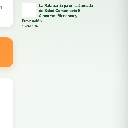
La Raíz participa en la Jornada
n
de Salud Comunitaria El
Ayud
Almorrón: Bienestar y
30/0
Prevención
15/06/2026
.