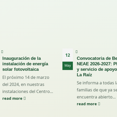
12
Inauguración de la
Convocatoria de B
instalación de energía
NEAE 2026-2027: P
May
solar fotovoltaica
y servicio de apoyo
La Raíz
El próximo 14 de marzo
Se informa a todas l
del 2024, en nuestras
familias de que ya s
instalaciones del Centro...
encuentra abierto...
read more
read more