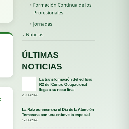
Formación Continua de los
Profesionales
Jornadas
Noticias
ÚLTIMAS
NOTICIAS
La transformación del edificio
La r
R2 del Centro Ocupacional
cele
llega a su recta final
La R
26/06/2026
06/06/2026
z
La Raíz conmemora el Día de la Atención
Écij
Temprana con una entrevista especial
dedi
por 
17/06/2026
04/06/2026