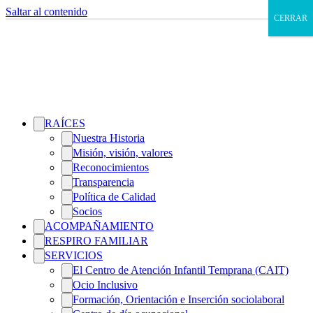
Saltar al contenido
CERRAR
RAÍCES
Nuestra Historia
Misión, visión, valores
Reconocimientos
Transparencia
Política de Calidad
Socios
ACOMPAÑAMIENTO
RESPIRO FAMILIAR
SERVICIOS
El Centro de Atención Infantil Temprana (CAIT)
Ocio Inclusivo
Formación, Orientación e Inserción sociolaboral