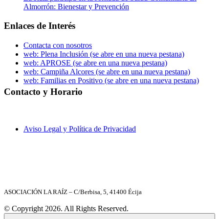
Almorrón: Bienestar y Prevención
Enlaces de Interés
Contacta con nosotros
web: Plena Inclusión
(se abre en una nueva pestana)
web: APROSE
(se abre en una nueva pestana)
web: Campiña Alcores
(se abre en una nueva pestana)
web: Familias en Positivo
(se abre en una nueva pestana)
Contacto y Horario
C/ Berbisa nº 6, local – 41400 Écija (Sevilla)
955 902 597
laraiz@laraiz.org
8 a 20 h. (Lunes a Viernes)
Aviso Legal y Política de Privacidad
ASOCIACIÓN LA RAÍZ – C/Berbisa, 5, 41400 Écija
© Copyright 2026. All Rights Reserved.