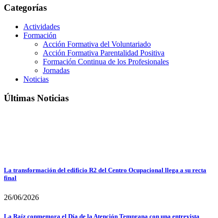
Categorías
Actividades
Formación
Acción Formativa del Voluntariado
Acción Formativa Parentalidad Positiva
Formación Continua de los Profesionales
Jornadas
Noticias
Últimas Noticias
La transformación del edificio R2 del Centro Ocupacional llega a su recta
final
26/06/2026
La Raíz conmemora el Día de la Atención Temprana con una entrevista