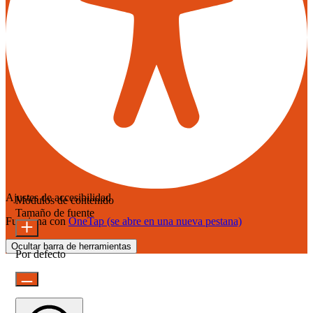
Ajustes de accesibilidad
Módulos de contenido
Tamaño de fuente
Funciona con
OneTap
(se abre en una nueva pestana)
Ocultar barra de herramientas
Por defecto