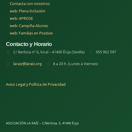
Contacta con nosotros
(se abre en una nueva pestana)
web: Plena Inclusión
(se abre en una nueva pestana)
web: APROSE
(se abre en una nueva pestana)
web: Campiña Alcores
(se abre en una nueva pestana)
web: Familias en Positivo
Contacto y Horario
C/ Berbisa nº 6, local – 41400 Écija (Sevilla)
955 902 597
laraiz@laraiz.org
8 a 20 h. (Lunes a Viernes)
Aviso Legal y Política de Privacidad
ASOCIACIÓN LA RAÍZ – C/Berbisa, 5, 41400 Écija