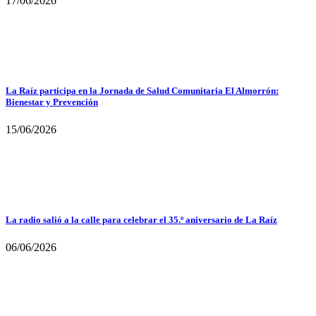
17/06/2026
La Raíz participa en la Jornada de Salud Comunitaria El Almorrón:
Bienestar y Prevención
15/06/2026
La radio salió a la calle para celebrar el 35.º aniversario de La Raíz
06/06/2026