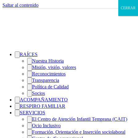
Saltar al contenido
CERRAR
RAÍCES
Nuestra Historia
Misión, visión, valores
Reconocimientos
Transparencia
Política de Calidad
Socios
ACOMPAÑAMIENTO
RESPIRO FAMILIAR
SERVICIOS
El Centro de Atención Infantil Temprana (CAIT)
Ocio Inclusivo
Formación, Orientación e Inserción sociolaboral