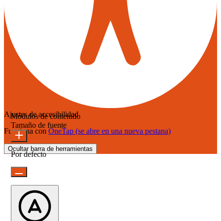
Ajustes de accesibilidad
Módulos de contenido
Tamaño de fuente
Funciona con
OneTap
(se abre en una nueva pestana)
Ocultar barra de herramientas
Por defecto