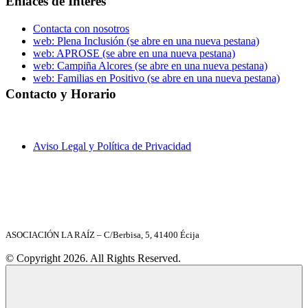
Enlaces de Interés
Contacta con nosotros
web: Plena Inclusión
(se abre en una nueva pestana)
web: APROSE
(se abre en una nueva pestana)
web: Campiña Alcores
(se abre en una nueva pestana)
web: Familias en Positivo
(se abre en una nueva pestana)
Contacto y Horario
C/ Berbisa nº 6, local – 41400 Écija (Sevilla)
955 902 597
laraiz@laraiz.org
8 a 20 h. (Lunes a Viernes)
Aviso Legal y Política de Privacidad
ASOCIACIÓN LA RAÍZ – C/Berbisa, 5, 41400 Écija
© Copyright 2026. All Rights Reserved.