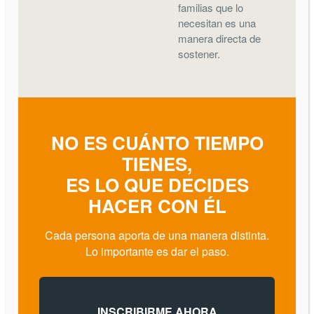
familias que lo
necesitan es una
manera directa de
sostener.
NO ES CUÁNTO TIEMPO
TIENES,
ES LO QUE DECIDES
HACER CON ÉL
Cada persona aporta de una manera distinta.
Lo importante es dar el paso.
INSCRIBIRME AHORA