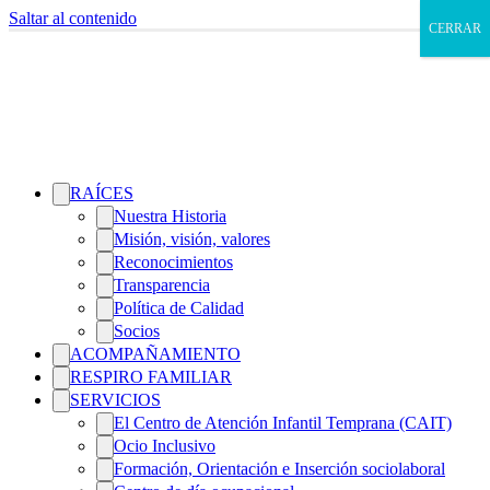
Saltar al contenido
CERRAR
RAÍCES
Nuestra Historia
Misión, visión, valores
Reconocimientos
Transparencia
Política de Calidad
Socios
ACOMPAÑAMIENTO
RESPIRO FAMILIAR
SERVICIOS
El Centro de Atención Infantil Temprana (CAIT)
Ocio Inclusivo
Formación, Orientación e Inserción sociolaboral