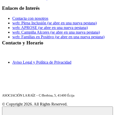
Enlaces de Interés
Contacta con nosotros
web: Plena Inclusión
(se abre en una nueva pestana)
web: APROSE
(se abre en una nueva pestana)
web: Campiña Alcores
(se abre en una nueva pestana)
web: Familias en Positivo
(se abre en una nueva pestana)
Contacto y Horario
C/ Berbisa nº 6, local – 41400 Écija (Sevilla)
955 902 597
laraiz@laraiz.org
8 a 20 h. (Lunes a Viernes)
Aviso Legal y Política de Privacidad
ASOCIACIÓN LA RAÍZ – C/Berbisa, 5, 41400 Écija
© Copyright 2026. All Rights Reserved.