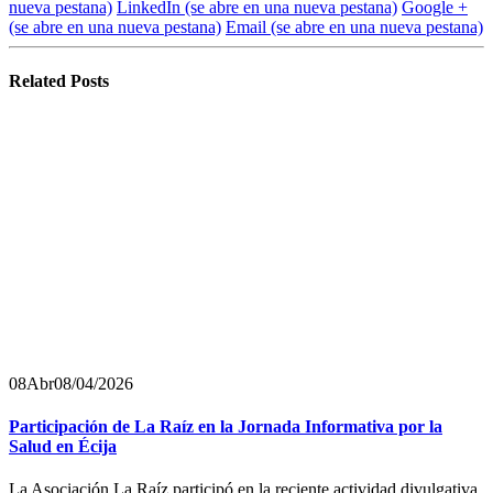
nueva pestana)
LinkedIn
(se abre en una nueva pestana)
Google +
(se abre en una nueva pestana)
Email
(se abre en una nueva pestana)
Related
Posts
08
Abr
08/04/2026
Participación de La Raíz en la Jornada Informativa por la
Salud en Écija
La Asociación La Raíz participó en la reciente actividad divulgativa