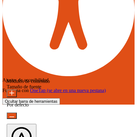
Ajustes de accesibilidad
Módulos de contenido
Tamaño de fuente
Funciona con
OneTap
(se abre en una nueva pestana)
Ocultar barra de herramientas
Por defecto