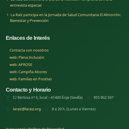
entrevista especial
La Raíz participa en la Jornada de Salud Comunitaria El Almorrón:
Bienestar y Prevención
Enlaces de Interés
Contacta con nosotros
(se abre en una nueva pestana)
web: Plena Inclusión
(se abre en una nueva pestana)
web: APROSE
(se abre en una nueva pestana)
web: Campiña Alcores
(se abre en una nueva pestana)
web: Familias en Positivo
Contacto y Horario
C/ Berbisa nº 6, local – 41400 Écija (Sevilla)
955 902 597
laraiz@laraiz.org
8 a 20 h. (Lunes a Viernes)