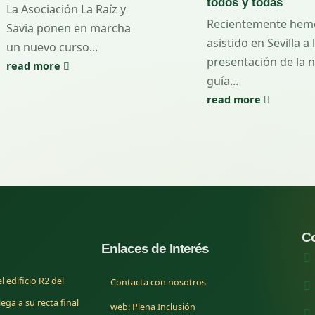
todos y todas
La Asociación La Raíz y
Recientemente hem
Savia ponen en marcha
asistido en Sevilla a 
un nuevo curso...
presentación de la 
read more
guía...
read more
Co
Enlaces de Interés
 edificio R2 del
Contacta con nosotros
ega a su recta final
(se abre en una nueva pesta
web: Plena Inclusión