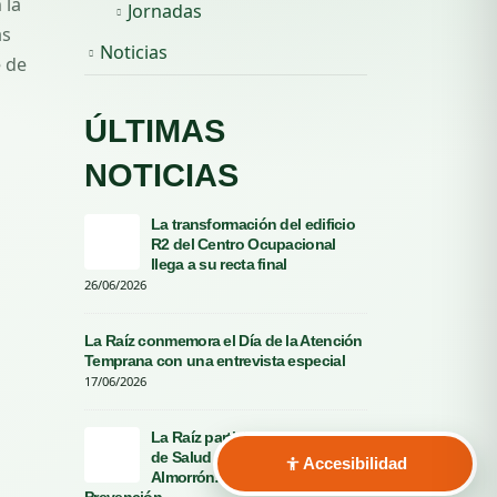
 la
Jornadas
as
Noticias
 de
ÚLTIMAS
NOTICIAS
La transformación del edificio
La r
R2 del Centro Ocupacional
cele
llega a su recta final
La R
26/06/2026
06/06/2026
La Raíz conmemora el Día de la Atención
Écij
Temprana con una entrevista especial
dedi
por 
17/06/2026
04/06/2026
La Raíz participa en la Jornada
de Salud Comunitaria El
Ayud
Accesibilidad
Almorrón: Bienestar y
30/0