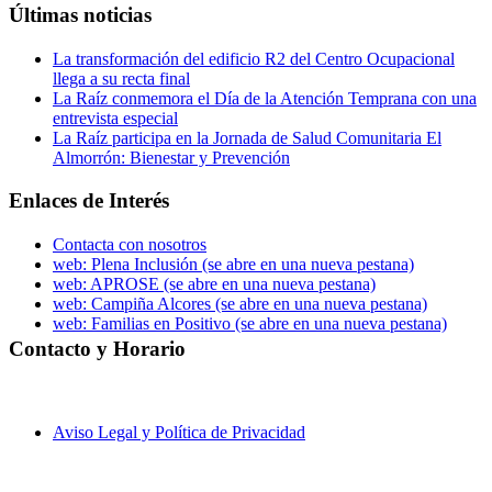
Últimas noticias
La transformación del edificio R2 del Centro Ocupacional
llega a su recta final
La Raíz conmemora el Día de la Atención Temprana con una
entrevista especial
La Raíz participa en la Jornada de Salud Comunitaria El
Almorrón: Bienestar y Prevención
Enlaces de Interés
Contacta con nosotros
web: Plena Inclusión
(se abre en una nueva pestana)
web: APROSE
(se abre en una nueva pestana)
web: Campiña Alcores
(se abre en una nueva pestana)
web: Familias en Positivo
(se abre en una nueva pestana)
Contacto y Horario
C/ Berbisa nº 6, local – 41400 Écija (Sevilla)
955 902 597
laraiz@laraiz.org
8 a 20 h. (Lunes a Viernes)
Aviso Legal y Política de Privacidad