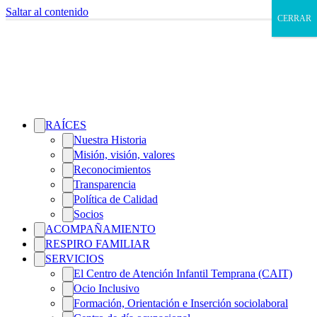
Saltar al contenido
CERRAR
RAÍCES
Nuestra Historia
Misión, visión, valores
Reconocimientos
Transparencia
Política de Calidad
Socios
ACOMPAÑAMIENTO
RESPIRO FAMILIAR
SERVICIOS
El Centro de Atención Infantil Temprana (CAIT)
Ocio Inclusivo
Formación, Orientación e Inserción sociolaboral