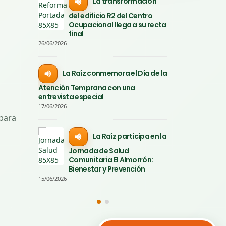
lió a la
La transformación
L
r el 35.º
del edificio R2 del Centro
calle par
Raíz
Ocupacional llega a su recta
aniversa
final
06/06/2026
26/06/2026
arca
É
La Raíz conmemora el Día de la
 un
Televisi
Atención Temprana con una
z por su 35
reportaj
entrevista especial
aniversa
17/06/2026
04/06/2026
 para
La Raíz participa en la
ividuales
A
Jornada de Salud
2026
Comunitaria El Almorrón:
30/05/2026
Bienestar y Prevención
15/06/2026