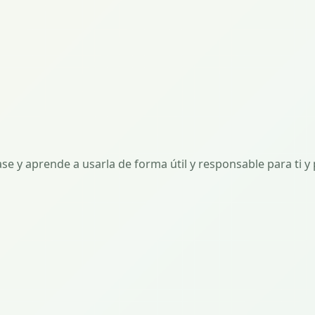
La transformación
La radio sa
del edificio R2 del Centro
calle para celebra
Ocupacional llega a su recta
aniversario de La 
final
06/06/2026
26/06/2026
Écija Com
La Raíz conmemora el Día de la
Televisión dedica
Atención Temprana con una
reportaje a La Raí
entrevista especial
aniversario
17/06/2026
04/06/2026
se y aprende a usarla de forma útil y responsable para ti y
La Raíz participa en la
Ayudas ind
Jornada de Salud
2026
Comunitaria El Almorrón:
30/05/2026
Bienestar y Prevención
15/06/2026