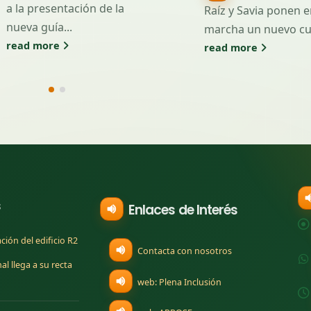
a la presentación de la
Raíz y Savia ponen en
nueva guía...
marcha un nuevo curso
read more
read more
s
Enlaces de Interés
ción del edificio R2
Contacta con nosotros
l llega a su recta
(se abre en una nueva
web: Plena Inclusión
(se abre en una nueva pesta