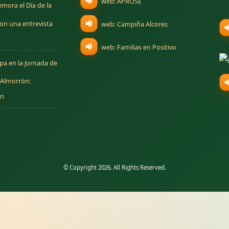
web: APROSE
mora el Día de la
(se abre en una nue
on una entrevista
web: Campiña Alcores
(se abre en una 
web: Familias en Positivo
ipa en la Jornada de
 Almorrón:
ón
© Copyright 2026. All Rights Reserved.