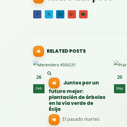
RELATED
POSTS
26
20
do en
Juntos por un
Feb
May
futuro mejor:
plantación de árboles
usión
en la vía verde de
Écija
nclusión
ha
El pasado martes
...