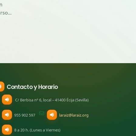
práctica dentro de la
formación sobre...
...
profes
read more
ha re
una f
read 
Contacto y Horario
C/ Berbisa nº 6, local – 41400 Écija (Sevilla)
955 902 597
laraiz@laraiz.org
 pestana)
8 a 20 h. (Lunes a Viernes)
na)