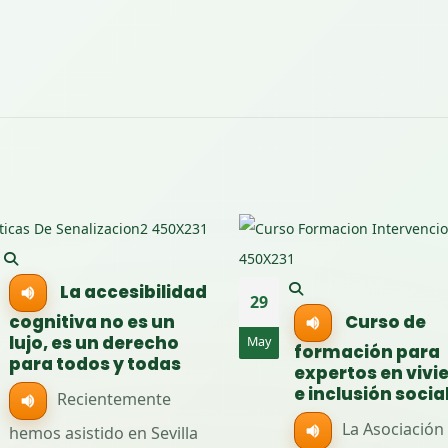
La accesibilidad
29
Curso de
cognitiva no es un
lujo, es un derecho
May
formación para
para todos y todas
expertos en vivie
e inclusión social
Recientemente
La Asociación L
hemos asistido en Sevilla