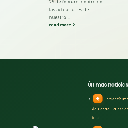
25 de febrero, dentro de
las actuaciones de
nuestro...
read more
Últimas noticia
La transforma
del Centro Ocupaciona
final