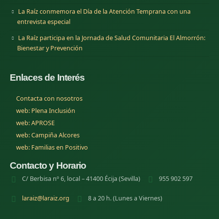
La Raíz conmemora el Día de la Atención Temprana con una
entrevista especial
La Raíz participa en la Jornada de Salud Comunitaria El Almorrón:
Bienestar y Prevención
Enlaces de Interés
Contacta con nosotros
(se abre en una nueva pestana)
web: Plena Inclusión
(se abre en una nueva pestana)
web: APROSE
(se abre en una nueva pestana)
web: Campiña Alcores
(se abre en una nueva pestana)
web: Familias en Positivo
Contacto y Horario
C/ Berbisa nº 6, local – 41400 Écija (Sevilla)
955 902 597
laraiz@laraiz.org
8 a 20 h. (Lunes a Viernes)