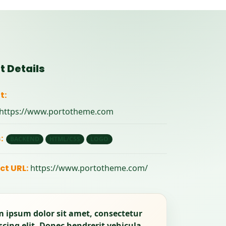
ct
Details
t:
(se abre en una nueva pestan
https://www.portotheme.com
:
BACKEND
HTML/CSS
LOGO
(se abre en una nue
ct URL:
https://www.portotheme.com/
 ipsum dolor sit amet, consectetur
scing elit. Donec hendrerit vehicula