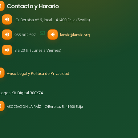
Contacto y Horario
C/ Berbisa nº 6, local – 41400 Écija (Sevilla)
955 902 597
laraiz@laraiz.org
 pestana)
8 a 20 h. (Lunes a Viernes)
na)
va pestana)
Aviso Legal y Política de Privacidad
nueva pestana)
ASOCIACIÓN LA RAÍZ – C/Berbisa, 5, 41400 Écija