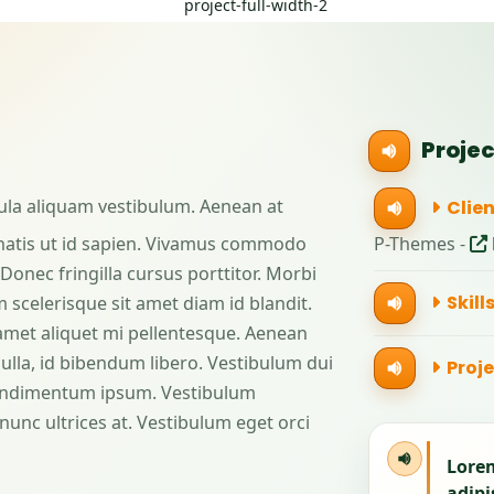
Proje
cula aliquam vestibulum. Aenean at
Clien
nenatis ut id sapien. Vivamus commodo
P-Themes -
Donec fringilla cursus porttitor. Morbi
Skills
 scelerisque sit amet diam id blandit.
it amet aliquet mi pellentesque. Aenean
ulla, id bibendum libero. Vestibulum dui
Proje
condimentum ipsum. Vestibulum
nunc ultrices at. Vestibulum eget orci
Lorem
adipi