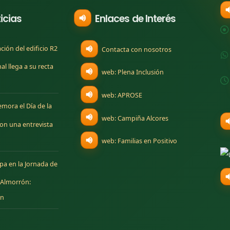
icias
Enlaces de Interés
ción del edificio R2
Contacta con nosotros
l llega a su recta
(se abre en una nueva
web: Plena Inclusión
(se abre en una nueva pesta
web: APROSE
mora el Día de la
(se abre en una nue
web: Campiña Alcores
on una entrevista
(se abre en una 
web: Familias en Positivo
ipa en la Jornada de
 Almorrón:
ón