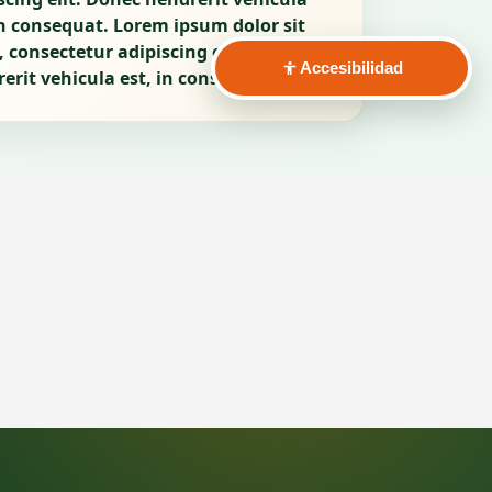
in consequat. Lorem ipsum dolor sit
 consectetur adipiscing elit. Donec
Accesibilidad
erit vehicula est, in consequat.