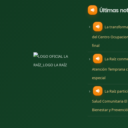
Últimas not
La transforma
del Centro Ocupaciona
final
La Raíz conme
Atención Temprana c
especial
La Raíz partic
Salud Comunitaria El
Bienestar y Prevenci