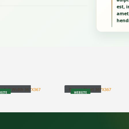
est, 
amet,
hendr
to
Branding
Wide Slider
SITE
WEBSITE