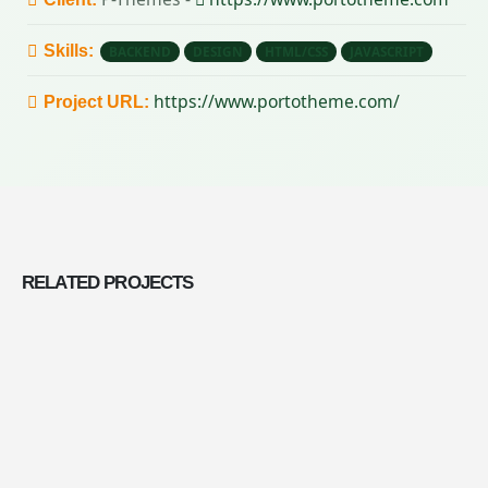
Skills:
BACKEND
DESIGN
HTML/CSS
JAVASCRIPT
(se abre e
https://www.portotheme.com/
Project URL:
RELATED
PROJECTS