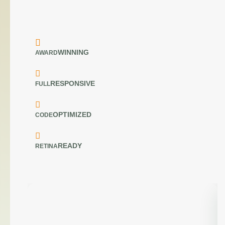
WINNING
AWARD
RESPONSIVE
FULL
OPTIMIZED
CODE
READY
RETINA