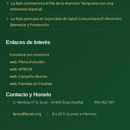
La Raíz conmemora el Día de la Atención Temprana con una
entrevista especial
La Raíz participa en la Jornada de Salud Comunitaria El Almorrón:
Bienestar y Prevención
Enlaces de Interés
Contacta con nosotros
(se abre en una nueva pestana)
web: Plena Inclusión
(se abre en una nueva pestana)
web: APROSE
(se abre en una nueva pestana)
web: Campiña Alcores
(se abre en una nueva pestana)
web: Familias en Positivo
Contacto y Horario
C/ Berbisa nº 6, local – 41400 Écija (Sevilla)
955 902 597
laraiz@laraiz.org
8 a 20 h. (Lunes a Viernes)