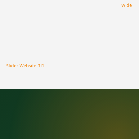
Wide
Slider
Website