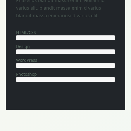
Phasellus blandit massa enim. Nullam id
varius elit. blandit massa enim d varius
blandit massa enimariusi d varius elit.
HTML/CSS
100%
Design
85%
WordPress
75%
Photoshop
85%