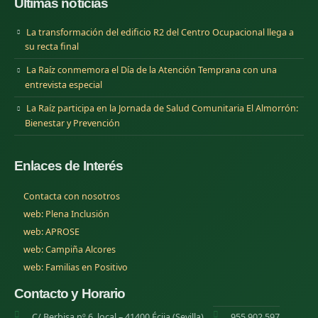
Últimas noticias
La transformación del edificio R2 del Centro Ocupacional llega a
su recta final
La Raíz conmemora el Día de la Atención Temprana con una
entrevista especial
La Raíz participa en la Jornada de Salud Comunitaria El Almorrón:
Bienestar y Prevención
Enlaces de Interés
Contacta con nosotros
(se abre en una nueva pestana)
web: Plena Inclusión
(se abre en una nueva pestana)
web: APROSE
(se abre en una nueva pestana)
web: Campiña Alcores
(se abre en una nueva pestana)
web: Familias en Positivo
Contacto y Horario
C/ Berbisa nº 6, local – 41400 Écija (Sevilla)
955 902 597