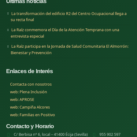
Últimas noticias
La transformación del edificio R2 del Centro Ocupacional llega a
su recta final
La Raíz conmemora el Día de la Atención Temprana con una
entrevista especial
La Raíz participa en la Jornada de Salud Comunitaria El Almorrón:
Bienestar y Prevención
Enlaces de Interés
Contacta con nosotros
(se abre en una nueva pestana)
web: Plena Inclusión
(se abre en una nueva pestana)
web: APROSE
(se abre en una nueva pestana)
web: Campiña Alcores
(se abre en una nueva pestana)
web: Familias en Positivo
Contacto y Horario
C/ Berbisa nº 6, local – 41400 Écija (Sevilla)
955 902 597